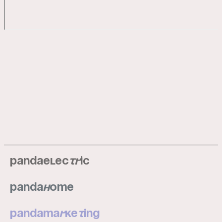
pandaelec
tr
ic
panda
h
ome
pandama
r
ke
t
ing