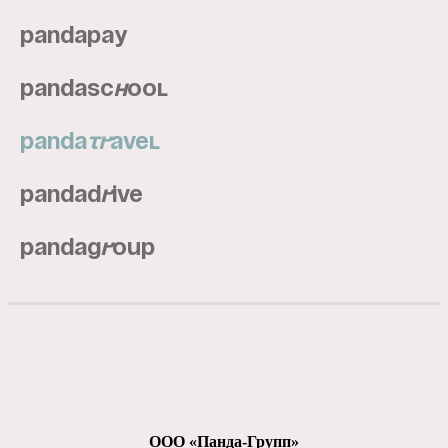
pandapay
pandasc
h
ool
panda
tr
avel
pandad
r
ive
pandag
r
oup
ООО «Панда-Групп»