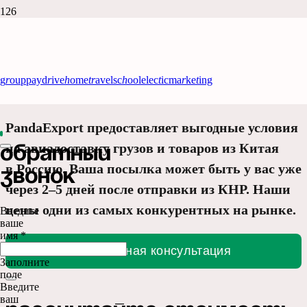
Авиадоставка из Китая
в Россию в кротчайшие
g
r
oup
pay
d
r
ive
h
ome
tr
avel
sc
h
ool
elec
t
ic
ma
r
ke
t
ing
сроки
PandaExport предоставляет выгодные условия
на авиадоставку грузов и товаров из Китая
Обратный
в Россию. Ваша посылка может быть у вас уже
звонок
через 2–5 дней после отправки из КНР. Наши
цены одни из самых конкурентных на рынке.
Введите
ваше
имя *
Бесплатная консультация
Заполните
поле
Введите
ваш